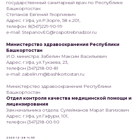
государственный санитарный врач по Республике
Башкортостан:
Степанов Евгений Георгиевич
Адрес: г.Уфа, ул.Р.Зорге, 58 к.201,
телефон: 8(347)229-90-99
e-mail: StepanovEG@rospotrebnadzor.ru
Министерство здравоохранения Республики
Башкортостан
И.О. министра: Забелин Максим Васильевич
Адрес: г.Уфа, ул.Тукаева, 23,
телефон (347)218-00-81
e-mail: zabelin.m@bashkortostan.ru
Министерство здравоохранения Республики
Башкортостан
Отдел контроля качества медицинской помощи и
лицензирования
Зам.начальника отдела: Сулейманов Марат Вагизович
Адрес: г.Уфа, ул.Гафури, 101,
телефон (347)218-00-90
2025-12-28 14:33