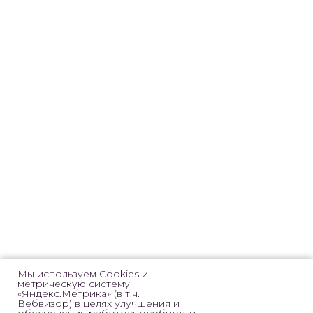
ДЛЯ ДЕТЕЙ
ДЛЯ ВЗРОСЛЫХ
Специалисты
Лечение
|
Удаление зубов
Адаптационный
Протезирование
|
Имплантация
приём
Брекеты
|
Элайнеры
Отзывы
Лечение десен
Цены
Профессиональная гигиена
Мы используем Cookies и
метрическую систему
«Яндекс.Метрика» (в т.ч.
Вебвизор) в целях улучшения и
О КЛИНИКЕ
ПРАВОВАЯ ИНФОРМАЦИЯ