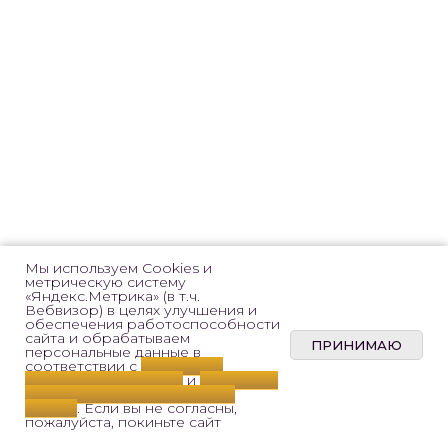
Согласие на обработку
персональных данных
Нормативно-правовые акты
Мы используем Cookies и
метрическую систему
«Яндекс.Метрика» (в т.ч.
Вебвизор) в целях улучшения и
обеспечения работоспособности
сайта и обрабатываем
ПРИНИМАЮ
персональные данные в
соответствии с
Политикой
конфиденциальности
и
Согласием
на обработку персональных
данных
. Если вы не согласны,
пожалуйста, покиньте сайт