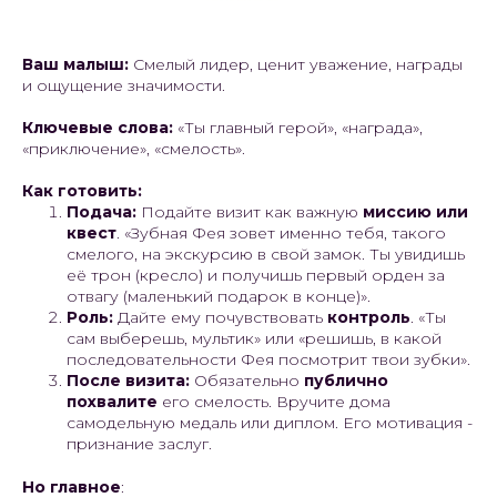
Ваш малыш:
Смелый лидер, ценит уважение, награды
и ощущение значимости.
Ключевые слова:
«Ты главный герой», «награда»,
«приключение», «смелость».
Как готовить:
Подача:
Подайте визит как важную
миссию или
квест
. «Зубная Фея зовет именно тебя, такого
смелого, на экскурсию в свой замок. Ты увидишь
её трон (кресло) и получишь первый орден за
отвагу (маленький подарок в конце)».
Роль:
Дайте ему почувствовать
контроль
. «Ты
сам выберешь, мультик» или «решишь, в какой
последовательности Фея посмотрит твои зубки».
После визита:
Обязательно
публично
похвалите
его смелость. Вручите дома
самодельную медаль или диплом. Его мотивация -
признание заслуг.
Но главное
: