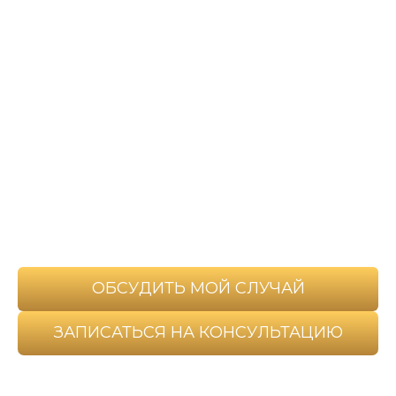
Не оставайтесь со своими сомнениями
наедине.
Просто позвоните или напишите нам - по
человечески, без формальностей. Расскажите,
что вас беспокоит.
Мы внимательно выслушаем, поможем
разобраться в деталях и вместе найдём
решение, которое подойдёт именно вам
+7 993-069-60-09
Пн-Пт с 9.00 до 19.00, Сб с 9.00 до 14.00, Вс выходной
ОБСУДИТЬ МОЙ СЛУЧАЙ
ЗАПИСАТЬСЯ НА КОНСУЛЬТАЦИЮ