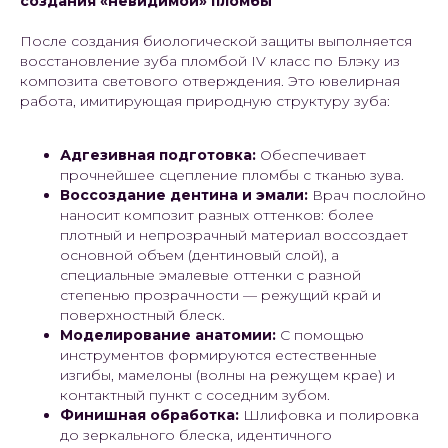
создания «невидимой» пломбы
После создания биологической защиты выполняется
восстановление зуба пломбой IV класс по Блэку из
композита светового отверждения. Это ювелирная
работа, имитирующая природную структуру зуба:
Адгезивная подготовка:
Обеспечивает
прочнейшее сцепление пломбы с тканью зува.
Воссоздание дентина и эмали:
Врач послойно
наносит композит разных оттенков: более
плотный и непрозрачный материал воссоздает
основной объем (дентиновый слой), а
специальные эмалевые оттенки с разной
степенью прозрачности — режущий край и
поверхностный блеск.
Моделирование анатомии:
С помощью
инструментов формируются естественные
изгибы, мамелоны (волны на режущем крае) и
контактный пункт с соседним зубом.
Финишная обработка:
Шлифовка и полировка
до зеркального блеска, идентичного